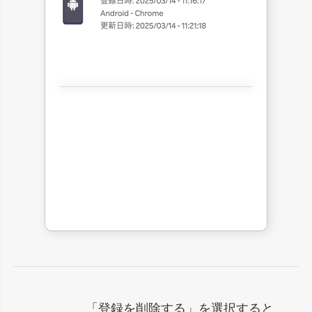
「登録を削除する」を選択すると