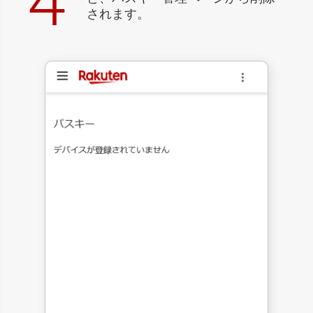
されます。