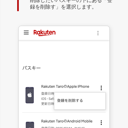
1
録を削除す」を選択します。