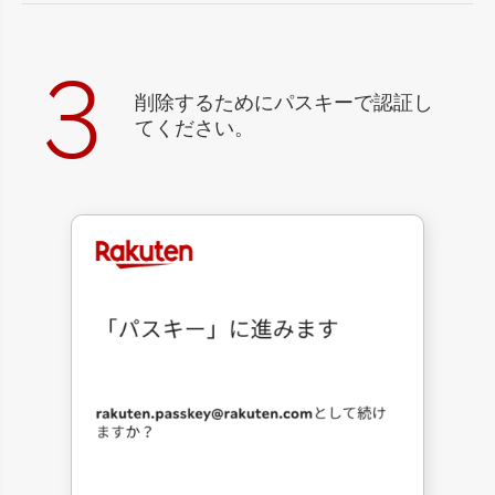
3
削除するためにパスキーで認証し
てください。